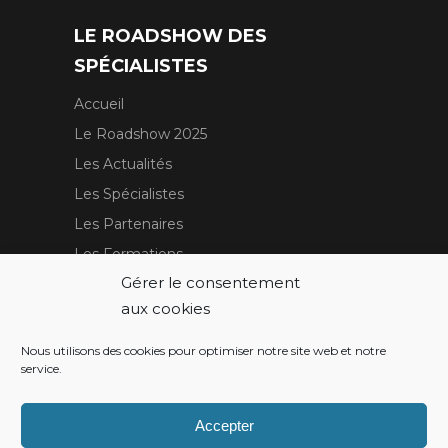
LE ROADSHOW DES
SPÉCIALISTES
Accueil
Le Roadshow 2025
Les Actualités
Les Spécialistes
Les Partenaires
Les Formations
Gérer le consentement
Contact
aux cookies
Nous contacter
Newsletter
Nous utilisons des cookies pour optimiser notre site web et notre
service.
Politique de cookies (EU)
Accepter