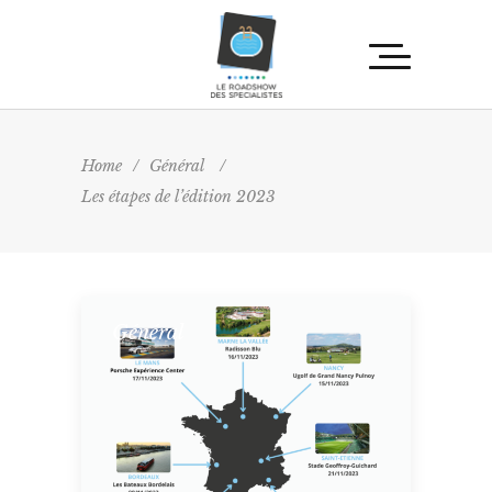
Home
/
Général
/
Les étapes de l’édition 2023
Général